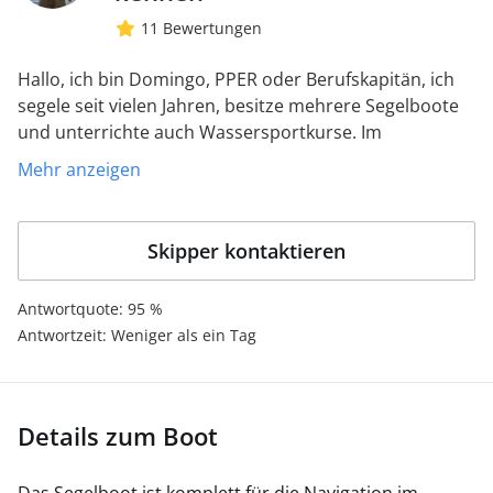
11 Bewertungen
Hallo, ich bin Domingo, PPER oder Berufskapitän, ich
segele seit vielen Jahren, besitze mehrere Segelboote
und unterrichte auch Wassersportkurse. Im
vergangenen Sommer habe ich mit einem Bali 40-
Mehr anzeigen
Katamaran gearbeitet, aber am liebsten segele ich mit
Segelbooten entlang der katalanischen Küste oder zu
den Balearen.
Skipper kontaktieren
Antwortquote: 95 %
Antwortzeit: Weniger als ein Tag
Details zum Boot