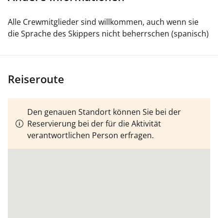
zulassen.
Um 14:00 Uhr, bereits im Hafen
festgemacht, tauschen wir Eindrücke über die
Alle Crewmitglieder sind willkommen, auch wenn sie
Abfahrt aus.
Wenn es Menschen gibt, die nur
die Sprache des Skippers nicht beherrschen (spanisch)
segeln, die Natur genießen und sich vom
Meeresrauschen abkoppeln wollen, ist das völlig
akzeptiert.
Das Schiff wartet auf Sie!
Reiseroute
Den genauen Standort können Sie bei der
Reservierung bei der für die Aktivität
verantwortlichen Person erfragen.