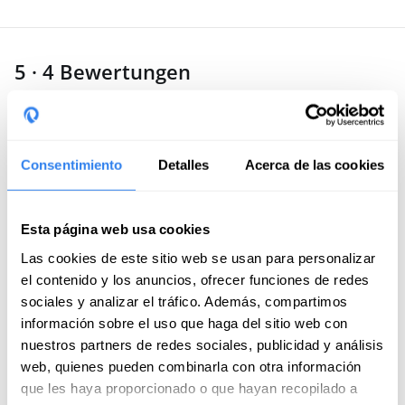
5 · 4 Bewertungen
Josep maria
Juni von 2026
Consentimiento
Detalles
Acerca de las cookies
Domingo war vom ersten Moment an einfach toll, und
ich habe das Segeln mit ihm und der Gruppe sehr
genossen. Man merkt ihm seine Erfahrung deutlich an;
Esta página web usa cookies
er legt das Segelboot so geschmeidig an. Das wollte ich
Mehr anzeigen
Las cookies de este sitio web se usan para personalizar
schon lange mal selbst machen. Ich werde auf jeden
el contenido y los anuncios, ofrecer funciones de redes
Fall wieder mit ihm segeln.
Antwort von Domingo
sociales y analizar el tráfico. Además, compartimos
información sobre el uso que haga del sitio web con
nuestros partners de redes sociales, publicidad y análisis
Manolo
web, quienes pueden combinarla con otra información
Juli von 2025
que les haya proporcionado o que hayan recopilado a