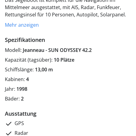
Das Segelboot ist komplett für die Navigation im
Mittelmeer ausgestattet, mit AIS, Radar, Funkfeuer,
Rettungsinsel für 10 Personen, Autopilot, Solarpanel.
Zugelassen für die Navigation in Zone 2 60 Meilen von
Mehr anzeigen
der Küste entfernt. Segelboot komplett restauriert mit
neuen Seilen und Segeln. Küche und Kühlschrank und
Spezifikationen
besteht aus vier Doppelkabinen und zwei
Modell:
Jeanneau - SUN ODYSSEY 42.2
Badezimmern.
Kapazität (tagsüber):
10 Plätze
Schiffslänge:
13,00 m
Kabinen:
4
Jahr:
1998
Bäder:
2
Ausstattung
GPS
Radar