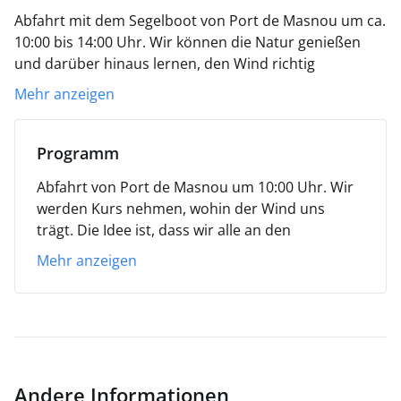
Abfahrt mit dem Segelboot von Port de Masnou um ca.
10:00 bis 14:00 Uhr.
Wir können die Natur genießen
und darüber hinaus lernen, den Wind richtig
einzufangen und Wendemanöver, Halsen und
Mehr anzeigen
eventuell auftretende Zweifel zu üben. Das Steuerrad
tragen alle, die an Bord an der Navigation teilnehmen
wollen.
Es gibt Pica-Pica, das kann im Winter
Programm
Schokolade mit Churros sein, und, wenn es weniger
Abfahrt von Port de Masnou um 10:00 Uhr.
Wir
kalt ist, ein Glas Cava oder ein Erfrischungsgetränk mit
werden Kurs nehmen, wohin der Wind uns
Snacks.
Eine gute Möglichkeit, Leute zu treffen, die eine
trägt. Die Idee ist, dass wir alle an den
Aktivität machen, die Ihnen gefällt.
Ruft die Natur nach
Navigationsmanövern teilnehmen und Zeit
Ihnen? Kommen Sie mit uns an Bord des Segelbootes.
Mehr anzeigen
haben, herauszufinden, welche Bedenken jeder
Bis bald!
Einzelne in Bezug auf die Welt des Meeres und
der Segelboote hat.
Routenplanung,
Segeltrimmen und sogar das Ankern an einem
nahegelegenen Strand können durchgeführt
werden, wenn die Wetterbedingungen es
Andere Informationen