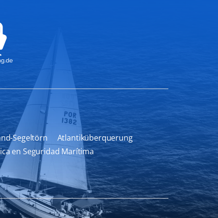
and-Segeltörn
Atlantiküberquerung
ica en Seguridad Marítima