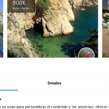
900€
Boot mieten
B
Abfahrt durch die schönsten
N
Buchten der Costa Brava
u
Abfahrtshafen:
Palamós, Spanien
Ab
Detalles
s
b se usan para personalizar el contenido y los anuncios, ofrecer