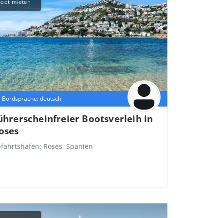
oot mieten
Bordsprache: deutsch
ührerscheinfreier Bootsverleih in
oses
fahrtshafen:
Roses, Spanien