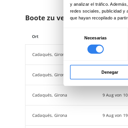
y analizar el tráfico. Ademá
redes sociales, publicidad y
Boote zu vermieten in Girona
que hayan recopilado a parti
Selección
Ort
Start
Necesarias
de
consentimiento
Cadaqués
, Girona
9 Aug von 11
Denegar
Cadaqués
, Girona
9 Aug von 14
Cadaqués
, Girona
9 Aug von 10
Cadaqués
, Girona
9 Aug von 19