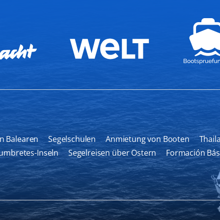
en Balearen
Segelschulen
Anmietung von Booten
Thail
umbretes-Inseln
Segelreisen über Ostern
Formación Bás