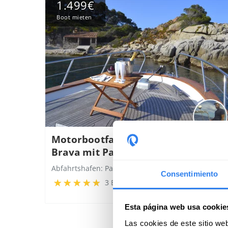
1.499€
Boot mieten
Motorbootfahrt entlang der Costa
Brava mit Paella an Bord
Abfahrtshafen:
Palamós, Spanien
Consentimiento
3 Bewertungen
Esta página web usa cookie
Las cookies de este sitio we