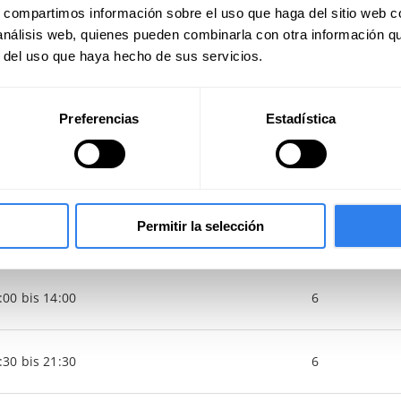
s, compartimos información sobre el uso que haga del sitio web 
 análisis web, quienes pueden combinarla con otra información q
r del uso que haya hecho de sus servicios.
Plätze
Preferencias
Estadística
:00 bis 18:00
6
Permitir la selección
:00 bis 18:00
6
:00 bis 14:00
6
:30 bis 21:30
6