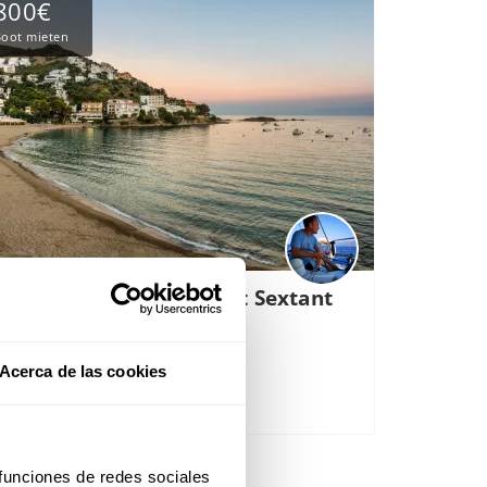
800€
oot mieten
avigation von Roses mit Sextant
nd Sternen
fahrtshafen:
Roses, Spanien
Acerca de las cookies
 funciones de redes sociales