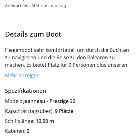
Antwortzeit: Mehr als ein Tag
Details zum Boot
Fliegenboot sehr komfortabel, um durch die Buchten
zu navigieren und die Reise zu den Balearen zu
machen. Es bietet Platz für 9 Personen plus unseren
Skipper.
Mehr anzeigen
Es ist 10 Meter lang, 1 Badezimmer, Küche und 2
Kabinen. Sichere Korridore, um zum Bug zu gehen, wo
Spezifikationen
es Matten zum Sonnenbaden gibt. Am Heck gibt es
Modell:
Jeanneau - Prestige 32
auch einen Ort, an dem Sie essen, sitzen oder liegen
können, sowohl in der Sonne als auch im Schatten,
Kapazität (tagsüber):
9 Plätze
und eine große Badeplattform, bevor Sie ins Wasser
Schiffslänge:
10,00 m
springen.
ZUSATZFUNKTIONEN:
- JET SKI
- PADDEL-
Kabinen:
2
SURFBRETT
- TEPPICH
-Grillen