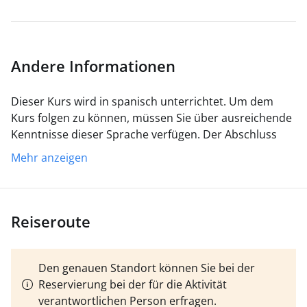
Andere Informationen
Dieser Kurs wird in spanisch unterrichtet. Um dem
Kurs folgen zu können, müssen Sie über ausreichende
Kenntnisse dieser Sprache verfügen.
Der Abschluss
des Kurses setzt die Bildung einer Mindestgruppe von
Mehr anzeigen
4 Studierenden voraus.
Wenn Sie die alte "Titelkarte"
haben, egal ob sie noch gültig oder bereits abgelaufen
ist, können Sie sie erneuern bzw. auf die neue
Navigationslizenz validieren, indem Sie einfach eine 4-
Reiseroute
stündige Übung für nur 125 € absolvieren.
Den genauen Standort können Sie bei der
Reservierung bei der für die Aktivität
verantwortlichen Person erfragen.