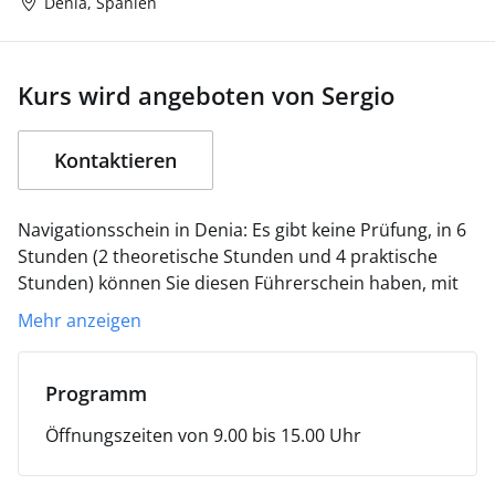
Dénia, Spanien
Kurs wird angeboten von Sergio
Kontaktieren
Navigationsschein in Denia: Es gibt keine Prüfung, in 6
Stunden (2 theoretische Stunden und 4 praktische
Stunden) können Sie diesen Führerschein haben, mit
dem Sie Boote bis zu 6 Metern und unbegrenzte
Mehr anzeigen
Power-Jetskis fahren können. Sie können tagsüber 2
Meilen von der Küste entfernt navigieren.
Er verfällt
nicht, man muss nur alle zehn Jahre einen
Programm
psychotechnischen Test machen, um ihn zu erneuern
Öffnungszeiten von 9.00 bis 15.00 Uhr
(wie einen Führerschein).
Werde Skipper!