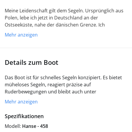
Meine Leidenschaft gilt dem Segeln. Ursprünglich aus
Polen, lebe ich jetzt in Deutschland an der
Ostseeküste, nahe der dänischen Grenze. Ich
organisiere Segeltörns weltweit. Wassersport, Reisen
Mehr anzeigen
und Entdecken begeistern mich, und Segeln vereint all
das.
Details zum Boot
Das Boot ist für schnelles Segeln konzipiert. Es bietet
müheloses Segeln, reagiert präzise auf
Ruderbewegungen und bleibt auch unter
anspruchsvollen Bedingungen stabil. Es ist bestens
Mehr anzeigen
ausgestattet und für Hochseetörns gerüstet.
Spezifikationen
Modell:
Hanse - 458