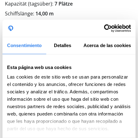
Kapazität (tagsüber):
7 Plätze
Schiffslänge:
14,00 m
Kabinen:
4
Jahr:
2023
Bäder:
3
Consentimiento
Detalles
Acerca de las cookies
Ausstattung
Esta página web usa cookies
GPS
Las cookies de este sitio web se usan para personalizar
Schwimmwesten
el contenido y los anuncios, ofrecer funciones de redes
UKW
sociales y analizar el tráfico. Además, compartimos
Sonde
información sobre el uso que haga del sitio web con
nuestros partners de redes sociales, publicidad y análisis
Elektrische Ankerwinde
web, quienes pueden combinarla con otra información
Autopilot
que les haya proporcionado o que hayan recopilado a
Ausrüstung gegen Wind
partir del uso que haya hecho de sus servicios.
EPIRB (Seenotfunkboje)