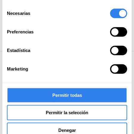
Selección
Beiboot
Necesarias
de
Bugstrahlruder
consentimiento
Dusche
Preferencias
Bimini
Estadística
Weitere Informationen
Marketing
Enthalten
Versicherung
Permitir todas
Endreinigung
Professioneller Skipper
Permitir la selección
Bettwäsche
Denegar
Kraftstoff