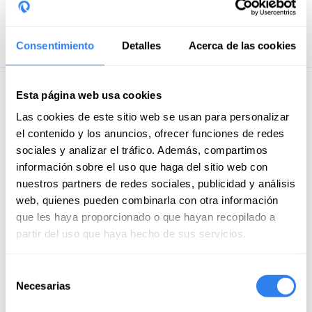
Zahlungsmethoden
Kreditkarte/Debitkarte
Consentimiento
Detalles
Acerca de las cookies
Esta página web usa cookies
5 · 3 Bewertungen
Las cookies de este sitio web se usan para personalizar
el contenido y los anuncios, ofrecer funciones de redes
enrico
sociales y analizar el tráfico. Además, compartimos
August von 2025
información sobre el uso que haga del sitio web con
Ein fantastisches Erlebnis. Das Geräusch des Windes,
nuestros partners de redes sociales, publicidad y análisis
der die Stille beim Segeln durchbricht, der
web, quienes pueden combinarla con otra información
Sonnenaufgang, der Sonnenuntergang und die
que les haya proporcionado o que hayan recopilado a
magischen Insellandschaften vom Meer aus bleiben in
partir del uso que haya hecho de sus servicios.
Mehr anzeigen
Erinnerung. All dies wird durch das Fachwissen und die
Professionalität von Mario, einem Meister der
Selección
Sandra
Navigation und des Lebens, abgerundet. Enrico.
Necesarias
de
August von 2025
consentimiento