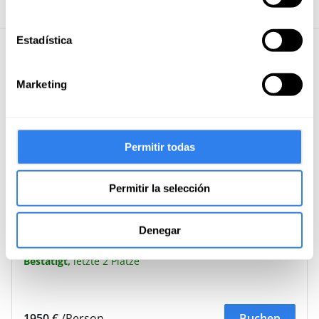
Estadística
Kommende Termine
Marketing
8 Aug · 8 tage
Komplett
Permitir todas
1050 €
/Person
Buchen
Permitir la selección
Denegar
19 Sep · 15 tage
Bestätigt,
letzte 2 Plätze
1950 €
/Person
Buchen