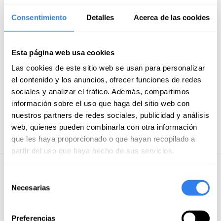
Mai von 2026
Consentimiento
Detalles
Acerca de las cookies
Eine segelkurs mit einem fachlich sehr kompetenten
Schiffsführer!
Esta página web usa cookies
Lukas
Las cookies de este sitio web se usan para personalizar
Juni von 2025
el contenido y los anuncios, ofrecer funciones de redes
We had an amazing sailing trip with Alex! He‘s a very
sociales y analizar el tráfico. Además, compartimos
competent skipper, teacher, and genuinely cool guy to
información sobre el uso que haga del sitio web con
hang out with. We were all well prepared for the
nuestros partners de redes sociales, publicidad y análisis
practical exam of the SKS/Yachtmaster Coastal at end
web, quienes pueden combinarla con otra información
Mehr anzeigen
of the week.
<br>Thanks Alex
que les haya proporcionado o que hayan recopilado a
partir del uso que haya hecho de sus servicios.
Fragen und Antworten von Benutzern
Selección
Necesarias
de
consentimiento
Poste deine
Sei der Erste, der eine Frage zu
dieser Aktivität stellt
Frage
Preferencias