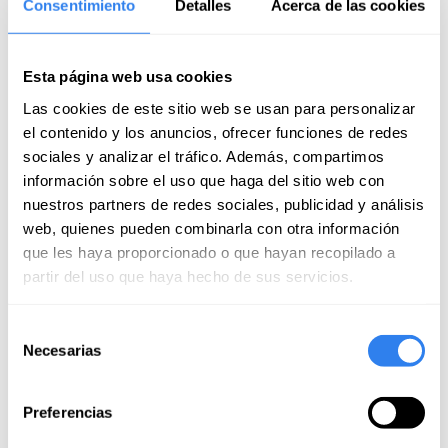
Consentimiento
Detalles
Acerca de las cookies
Juni von 2026
Esta página web usa cookies
jorge
Juni von 2026
Las cookies de este sitio web se usan para personalizar
el contenido y los anuncios, ofrecer funciones de redes
Eine tolle Erfahrung und ich habe viel gelernt, vielen
sociales y analizar el tráfico. Además, compartimos
Dank an die Kursleiterin Ana.
información sobre el uso que haga del sitio web con
nuestros partners de redes sociales, publicidad y análisis
luis miguel
web, quienes pueden combinarla con otra información
April von 2026
que les haya proporcionado o que hayan recopilado a
partir del uso que haya hecho de sus servicios.
Ein wirklich rundum gelungenes Erlebnis. Ana ist eine
fantastische Fachfrau mit einem großen
Selección
Wissensschatz, den sie gerne weitergibt. Der Beweis
Necesarias
de
dafür war die unerwartete Wendung, als der Motor
Mehr anzeigen
consentimiento
ausfiel und wir unter Segeln anlegen mussten.
Wunderbar! Vielen Dank, Ana, für alles, was du uns
Preferencias
Antwort von Luis
beigebracht hast, und für den wunderschönen Tag,