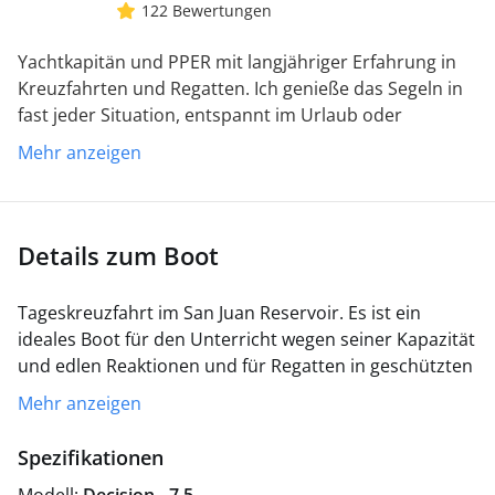
122 Bewertungen
Yachtkapitän und PPER mit langjähriger Erfahrung in
Kreuzfahrten und Regatten. Ich genieße das Segeln in
fast jeder Situation, entspannt im Urlaub oder
Wettkampfregatten. Ich habe nichts gegen schlechtes
Mehr anzeigen
Wetter oder schlafe wenig oder irgendwo, aber ich
hasse Koexistenzprobleme an Bord.
Details zum Boot
Tageskreuzfahrt im San Juan Reservoir. Es ist ein
ideales Boot für den Unterricht wegen seiner Kapazität
und edlen Reaktionen und für Regatten in geschützten
Gewässern, da sein Design, abgeleitet von der J80, es
Mehr anzeigen
zu einem schnellen und windigen Boot macht. Es ist
mit einem Spinaker-Manöver ausgestattet, was ihm
Spezifikationen
eine gute Disposition für Regatten verleiht.