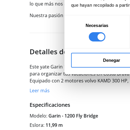
lo que más nos apasionaba: EL MAR y la Vela
que hayan recopilado a parti
Nuestra pasión es el mar y los deportes acuáti
Selección
Necesarias
de
consentimiento
Detalles del barco
Denegar
Este yate Garin 1200 Fly Bridge, es una gran el
para organizar tus vacaciones en Costa Brava 
Equipado con 2 motores volvo KAMD 300 HP, 
de dos camarotes dobles, 1 baño con ducha, 
Leer más
categoría puede ofrecer: Aire acondicionado, c
amplia plataforma de baño, Televisión, Equipo
Especificaciones
Modelo:
Garin - 1200 Fly Bridge
Eslora:
11,99 m