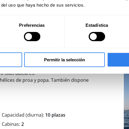
Ra
r del uso que haya hecho de sus servicios.
Ti
cos como el Paddle Surf o el Surf.
Preferencias
Estadística
Permitir la selección
ección para alquileres de dia e incluso
o Islas Baleares.
hélices de proa y popa. También dispone
y las comodidades que un yate de su
alefacción central, ducha exterior,
 de musica etc.
Capacidad (diurna):
10 plazas
Cabinas:
2