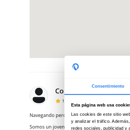
Consentimiento
Conoce a Miriam, la p
17 valoraciones
En Sailwiz des
Esta página web usa cookie
Las cookies de este sitio we
Navegando percibí que la felicidad está en la
y analizar el tráfico. Ademá
Somos un joven proyecto náutico que decidi
redes sociales, publicidad y