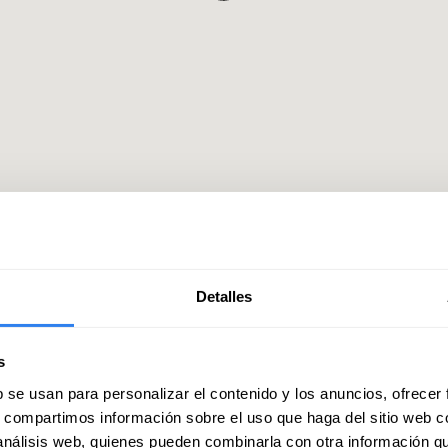
Detalles
atrona
de 2019
s
b se usan para personalizar el contenido y los anuncios, ofrecer
s cosas más simples.
s, compartimos información sobre el uso que haga del sitio web 
mos emprender una nueva vida dedicándose a
 análisis web, quienes pueden combinarla con otra información q