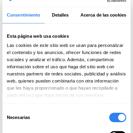
Consentimiento
Detalles
Acerca de las cookies
Esta página web usa cookies
Curso PNB Teórico online + practicas de
radio y practicas navegación en Tenerife
Las cookies de este sitio web se usan para personalizar
el contenido y los anuncios, ofrecer funciones de redes
Lugar:
Santa Cruz de Tenerife, España
sociales y analizar el tráfico. Además, compartimos
10 valoraciones
información sobre el uso que haga del sitio web con
Próximo curso: 7 septiembre
nuestros partners de redes sociales, publicidad y análisis
web, quienes pueden combinarla con otra información
que les haya proporcionado o que hayan recopilado a
partir del uso que haya hecho de sus servicios.
313€
203€
Selección
Necesarias
de
consentimiento