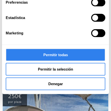
Preferencias
Estadística
Marketing
Curso de PNB en un fin de semana en
Sevilla
Permitir todas
Lugar:
Sevilla, España
122 valoraciones
Permitir la selección
Próximo curso: 23 octubre
Denegar
250€
por plaza