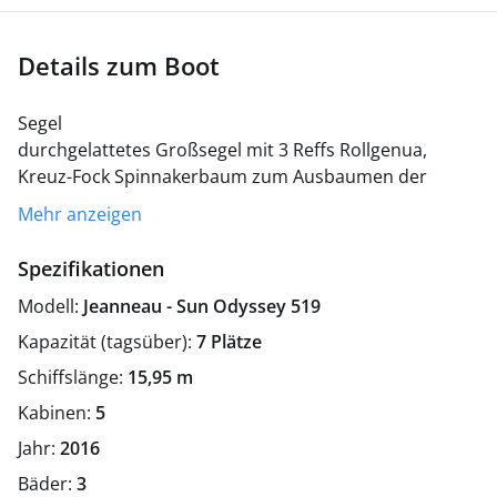
Details zum Boot
Segel
durchgelattetes Großsegel mit 3 Reffs
Rollgenua,
Kreuz-Fock
Spinnakerbaum zum Ausbaumen der
Genua
Navigation
GPS (2x), Farb-Radar, Kartenplotter
Mehr anzeigen
Navcenter am Kartentisch + Steuerrad
aktives AIS,
Autopilot
Logge, Echolot, Windmessanlage
2 x
Spezifikationen
Kompass mit Deviationstabelle
Handpeilkompass,
Modell:
Jeanneau - Sun Odyssey 519
Fernglas, Sextant
NAVTEX Wetterempfänger
Navigationsbesteck, Papierseekarten
Funk
UKW mit
Kapazität (tagsüber):
7 Plätze
DSC / GMDSS, Handfunkgerät
Satellitentelefon mit
Schiffslänge:
15,95 m
eMail
Sicherheitsausrüstung
8
Kabinen:
5
Automatikrettungswesten mit integrierten Spraycaps
Lifebelt + Notlicht und doppelter Lifeline
8
Jahr:
2016
Thermoschutzanzüge
Rettungsinsel für 8 Personen,
Bäder:
3
Stabmarkierungsboje mit Nachtlicht
2 Rettungskragen