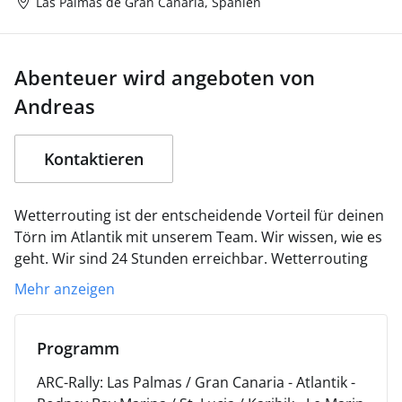
Las Palmas de Gran Canaria, Spanien
Abenteuer wird angeboten von
Andreas
Kontaktieren
Wetterrouting ist der entscheidende Vorteil für deinen
Törn im Atlantik mit unserem Team. Wir wissen, wie es
geht. Wir sind 24 Stunden erreichbar. Wetterrouting
kostet viel Zeit und ist unabdingbar für deine
Mehr anzeigen
Sicherheit. Lese jetzt, um was es sich dabei dreht!
Wetterküche des Nordatlantik
Ein bestimmender
Faktor ist das Azorenhoch. Im Sommer liegt es weiter
Programm
nördlich in der Mitte des Atlantiks und im Winter ist es
ARC-Rally: Las Palmas / Gran Canaria - Atlantik -
weiter südlich, damit ist dann auch der Passat weiter