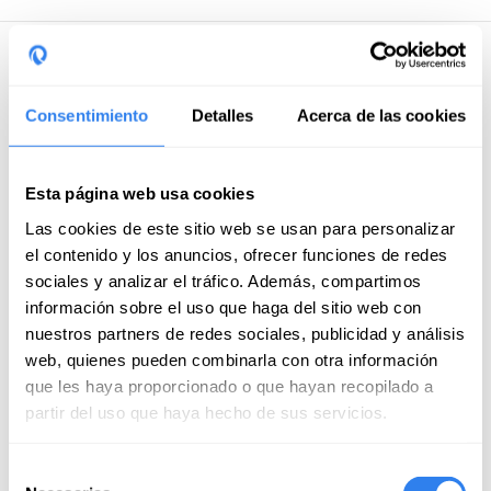
Weitere Informationen
Consentimiento
Detalles
Acerca de las cookies
Enthalten
Endreinigung
Esta página web usa cookies
Bettwäsche
Las cookies de este sitio web se usan para personalizar
Kraftstoff
el contenido y los anuncios, ofrecer funciones de redes
sociales y analizar el tráfico. Además, compartimos
Nicht enthalten
información sobre el uso que haga del sitio web con
nuestros partners de redes sociales, publicidad y análisis
Mahlzeiten an Bord
web, quienes pueden combinarla con otra información
Transport zum Flughafen
que les haya proporcionado o que hayan recopilado a
partir del uso que haya hecho de sus servicios.
Fahrt zum Boot
Zahlungsmethoden
Selección