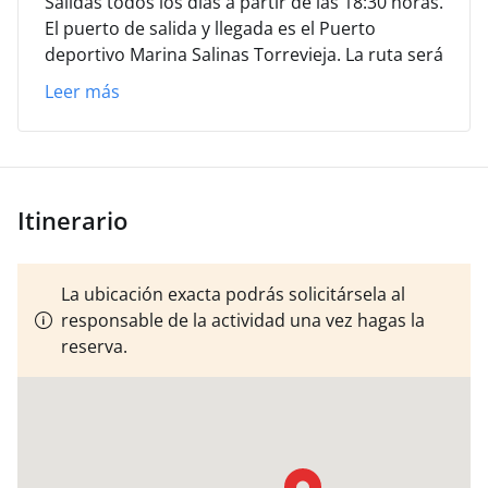
Salidas todos los días a partir de las 18:30 horas.
19:00 H. Se necesita mínimo 3 personas para hacer la
El puerto de salida y llegada es el Puerto
salida.
deportivo Marina Salinas Torrevieja.
La ruta será
por la bahía de Torrevieja hacia Cabo Roig o
Leer más
Cabo Cervera, con fondeo en cala con vistas a la
puesta de sol, para degustar copa de cava.
Puedes contratar barco exclusivo o reservar por
plazas.
Itinerario
La ubicación exacta podrás solicitársela al
responsable de la actividad una vez hagas la
reserva.