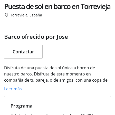
Puesta de sol en barco en Torrevieja
Torrevieja, España
Barco ofrecido por Jose
Contactar
Disfruta de una puesta de sol única a bordo de
nuestro barco. Disfruta de este momento en
compañía de tu pareja, o de amigos, con una copa de
cava. Travesía por la bahía de Torrevieja, Cabo Roig y la
Leer más
Zenia de duración aproximada 90 minutos. Incluye
fondeo puesta de sol, gasolina, patrón y copa de cava.
El itinerario puede variar según las condiciones
Programa
meteorológicas.
Salidas todos los días a partir de las