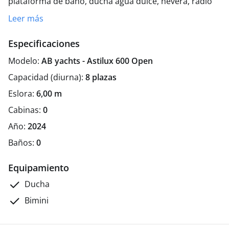
plataforma de baño, ducha agua dulce, nevera, radio
con USB y altavoces en bañera, colchonetas y mesa en
Leer más
proa convertible en un gran solárium.
Especificaciones
Modelo:
AB yachts - Astilux 600 Open
Capacidad (diurna):
8 plazas
Eslora:
6,00 m
Cabinas:
0
Año:
2024
Baños:
0
Equipamiento
Ducha
Bimini