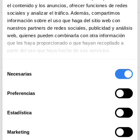
el contenido y los anuncios, ofrecer funciones de redes
sociales y analizar el tráfico. Además, compartimos
información sobre el uso que haga del sitio web con
Preguntas y respuestas de usuarios
nuestros partners de redes sociales, publicidad y análisis
web, quienes pueden combinarla con otra información
que les haya proporcionado o que hayan recopilado a
Publica tu
Sé el primero en preguntar sobre
esta actividad
partir del uso que haya hecho de sus servicios.
pregunta
Selección
Necesarias
de
Próximas fechas
consentimiento
Preferencias
Actualmente no hay fechas programadas para esta
actividad
Estadística
Recibe próximas fechas
Marketing