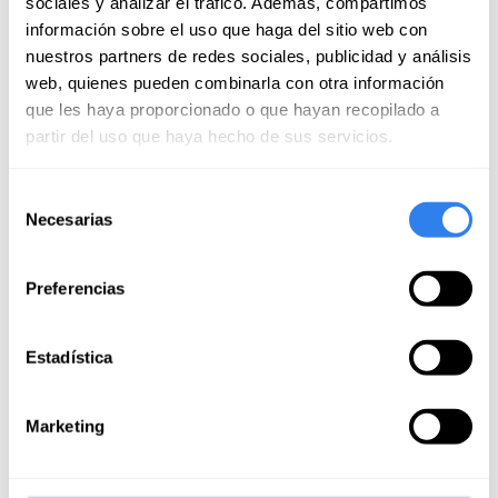
sociales y analizar el tráfico. Además, compartimos
Próximas fechas
información sobre el uso que haga del sitio web con
nuestros partners de redes sociales, publicidad y análisis
web, quienes pueden combinarla con otra información
13 Ago de 09:00 a 15:00
que les haya proporcionado o que hayan recopilado a
Confirmada,
queda 1 plaza
partir del uso que haya hecho de sus servicios.
Selección
Necesarias
125 €
Reservar
de
consentimiento
Preferencias
22 Ago de 09:00 a 15:00
Confirmada,
últimas 2 plazas
Estadística
Marketing
125 €
Reservar