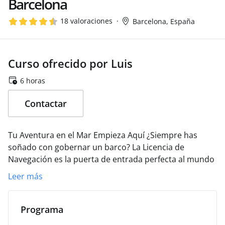
Barcelona
18 valoraciones
Barcelona, España
Curso ofrecido por Luis
6 horas
Contactar
Tu Aventura en el Mar Empieza Aquí
¿Siempre has
soñado con gobernar un barco? La Licencia de
Navegación es la puerta de entrada perfecta al mundo
de la náutica: una forma rápida, práctica y
Leer más
emocionante de empezar a disfrutar del mar de
Barcelona por tu cuenta.
En nuestra escuela, no solo
obtienes un título; vives una experiencia completa
Programa
basada en nuestros tres pilares:
Seguridad: Navegarás