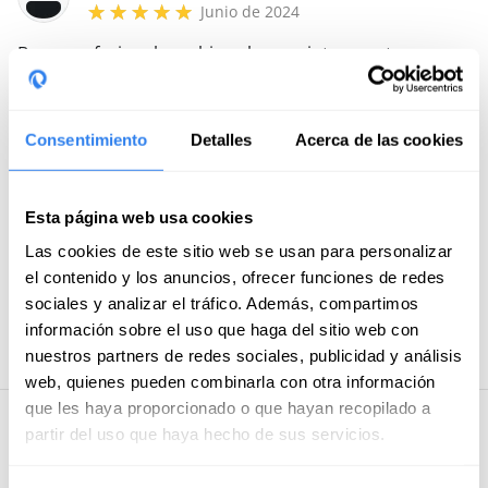
Junio de 2024
Buen profesional que hizo el curso interesante y
ameno. Las instalaciones también geniales.
Robert
Consentimiento
Detalles
Acerca de las cookies
Junio de 2024
El Patrón, Eric, es un gran comunicador y tiene una
Esta página web usa cookies
experiencia que transmite con mucha confianza.
Las cookies de este sitio web se usan para personalizar
Hemos aprendido mucho. Gracias.
Un 10.
el contenido y los anuncios, ofrecer funciones de redes
sociales y analizar el tráfico. Además, compartimos
Ver las 13 valoraciones
información sobre el uso que haga del sitio web con
nuestros partners de redes sociales, publicidad y análisis
web, quienes pueden combinarla con otra información
que les haya proporcionado o que hayan recopilado a
partir del uso que haya hecho de sus servicios.
Preguntas y respuestas de usuarios