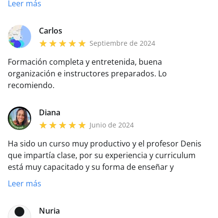
Leer más
incómodo ir buscando contenido de acá para allá y de
delante a detrás del manual.
Carlos
Septiembre de 2024
Formación completa y entretenida, buena
organización e instructores preparados. Lo
recomiendo.
Diana
Junio de 2024
Ha sido un curso muy productivo y el profesor Denis
que impartía clase, por su experiencia y curriculum
está muy capacitado y su forma de enseñar y
comunicar es muy buena. Se implica con todo el
Leer más
grupo, insiste en conceptos importantes
preocupándose en todo momento de que todos los
Nuria
estudiantes aprendan.