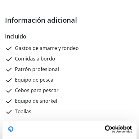
aproximadamente a las 09:00 horas.
---
Aviso
importante
El itinerario puede cambiar
Información adicional
dependiendo de:
Condiciones meteorológicas
Condiciones del mar y del viento
Seguridad de
los huéspedes
El juicio profesional del capitán
Incluido
La seguridad y la comodidad son siempre
Gastos de amarre y fondeo
nuestra máxima prioridad a bordo del viaje.
Comidas a bordo
Patrón profesional
Equipo de pesca
Cebos para pescar
Equipo de snorkel
Toallas
No incluido
Tasas turísticas