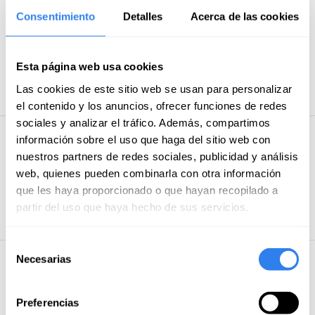
Consentimiento
Detalles
Acerca de las cookies
Métodos de pago
Tarjeta de crédito/débito
Esta página web usa cookies
Transferencia bancaria
Las cookies de este sitio web se usan para personalizar
el contenido y los anuncios, ofrecer funciones de redes
sociales y analizar el tráfico. Además, compartimos
información sobre el uso que haga del sitio web con
Preguntas y respuestas de usuarios
nuestros partners de redes sociales, publicidad y análisis
web, quienes pueden combinarla con otra información
Publica tu
Sé el primero en preguntar sobre
que les haya proporcionado o que hayan recopilado a
esta actividad
pregunta
partir del uso que haya hecho de sus servicios.
Selección
Necesarias
de
Próximas fechas
consentimiento
Preferencias