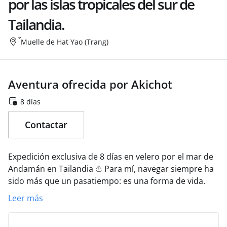
por las islas tropicales del sur de
Tailandia.
้Muelle de Hat Yao (Trang)
Aventura ofrecida por Akichot
8 días
Contactar
Expedición exclusiva de 8 días en velero por el mar de
Andamán en Tailandia ⛵
Para mí, navegar siempre ha
sido más que un pasatiempo: es una forma de vida.
Por eso, invito a otros navegantes y amantes del mar a
Leer más
unirse a mí en una aventura única: 8 días explorando
el impresionante mar de Andamán del Sur en