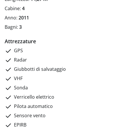
capienza di 12 persone.
Con porto di partenza nel Port
Cabine:
4
Olímpic di Barcellona, appositamente progettato per
noleggi di uno o più giorni: interni completamente
Anno:
2011
attrezzati; cucina; Cabine doppie, bagni
Bagni:
3
completamente attrezzati, salone e spazioso pozzetto
di coperta offrono comfort e praticità per il relax.
Attrezzature
GPS
Radar
Giubbotti di salvataggio
VHF
Sonda
Verricello elettrico
Pilota automatico
Sensore vento
EPIRB