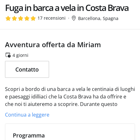
Fuga in barca a vela in Costa Brava
17 recensioni
Barcellona, Spagna
Avventura offerta da Miriam
4 giorni
Contatto
Scopri a bordo di una barca a vela le centinaia di luoghi
e paesaggi idilliaci che la Costa Brava ha da offrire e
che noi ti aiuteremo a scoprire.
Durante questo
weekend in barca a vela da Barcellona, avrai
Continua a leggere
l'opportunità di conoscere da vicino gli angoli più
spettacolari della costa catalana: calette nascoste,
villaggi di pescatori, acque turchesi e tramonti
Programma