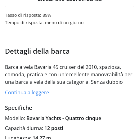
Tasso di risposta: 89%
Tempo di risposta: meno di un giorno
Dettagli della barca
Barca a vela Bavaria 45 cruiser del 2010, spaziosa,
comoda, pratica e con un'eccellente manovrabilità per
una barca a vela della sua categoria. Senza dubbio
un'eccellente scelta di noleggio di barche a vela per le
Continua a leggere
vostre vacanze.
Questa barca a vela vi offrirà divertimento e
Specifiche
prestazioni eccellenti grazie al suo motore affidabile.
Modello:
Bavaria Yachts - Quattro cinque
Volvo Penta 40 CV, veloce, affidabile e dai consumi
ridotti (7 l/h).
La barca a vela Bavaria 45 Cruiser ha una
Capacità diurna:
12 posti
lunghezza di 14,50 m. e una trave di 4,60 m. con una
Lunghezza:
14,27 m