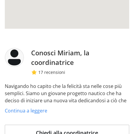
Conosci Miriam, la
coordinatrice
17 recensioni
Navigando ho capito che la felicità sta nelle cose più
semplici.
Siamo un giovane progetto nautico che ha
deciso di iniziare una nuova vita dedicandosi a ciò che
ci appassionava di più: IL MARE e la Vela
La nostra
Continua a leggere
passione è il mare e gli sport acquatici come il Paddle
Surf o il Surf.
Chiedi alla coordinatrice