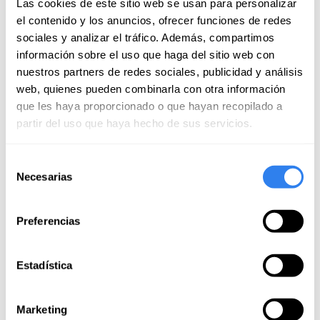
Las cookies de este sitio web se usan para personalizar
Skipper professionale
el contenido y los anuncios, ofrecer funciones de redes
sociales y analizar el tráfico. Además, compartimos
Biancheria da letto
información sobre el uso que haga del sitio web con
SUP
nuestros partners de redes sociales, publicidad y análisis
Imbarcazione ausiliare
web, quienes pueden combinarla con otra información
que les haya proporcionado o que hayan recopilado a
Attrezzatura da pesca
partir del uso que haya hecho de sus servicios.
Attrezzatura per snorkeling
Asciugamani
Selección
Necesarias
de
Hostess
consentimiento
Non incluso
Preferencias
Pulizia finale
Estadística
Spese di ormeggio e ancoraggio
Pasti a bordo
Marketing
Carburante