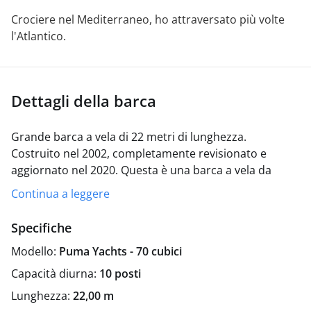
Crociere nel Mediterraneo, ho attraversato più volte
l'Atlantico.
Dettagli della barca
Grande barca a vela di 22 metri di lunghezza.
Costruito nel 2002, completamente revisionato e
aggiornato nel 2020.
Questa è una barca a vela da
crociera/regata unica, veloce e confortevole, che offre
Continua a leggere
prestazioni elevate senza rinunciare al comfort. Ampi
prendisole, spaziosi pozzetti con cuscineria e una
Specifiche
grande piattaforma da bagno. La barca a vela è dotata
Modello:
Puma Yachts - 70 cubici
anche di aria condizionata.
All'interno, offriamo 3
cabine doppie, 2 letti a castello singoli e, se necessario,
Capacità diurna:
10 posti
il soggiorno può essere convertito in un letto
Lunghezza:
22,00 m
matrimoniale. Ci sono 3 bagni completi.
Nella parte