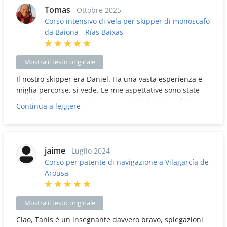
suoi studenti la cura con cui una barca va trattata.
Tomas
Ottobre 2025
Assolutamente consigliato.
Corso intensivo di vela per skipper di monoscafo
da Baiona - Rías Baixas
Mostra il testo originale
Il nostro skipper era Daniel. Ha una vasta esperienza e
miglia percorse, si vede. Le mie aspettative sono state
soddisfatte. Il primo giorno, con vento leggero, abbiamo
Continua a leggere
manovrato in porto presso vari ormeggi. Il secondo
giorno, con vento oltre i 30 nodi, abbiamo navigato e
ormeggiato in condizioni difficili. Corso altamente
consigliato.
jaime
Luglio 2024
Corso per patente di navigazione a Vilagarcía de
Arousa
Mostra il testo originale
Ciao, Tanis è un insegnante davvero bravo, spiegazioni