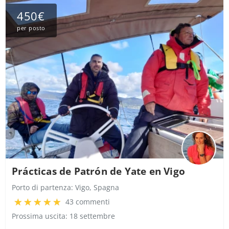
450€
per posto
Prácticas de Patrón de Yate en Vigo
Porto di partenza:
Vigo, Spagna
43 commenti
Prossima uscita: 18 settembre