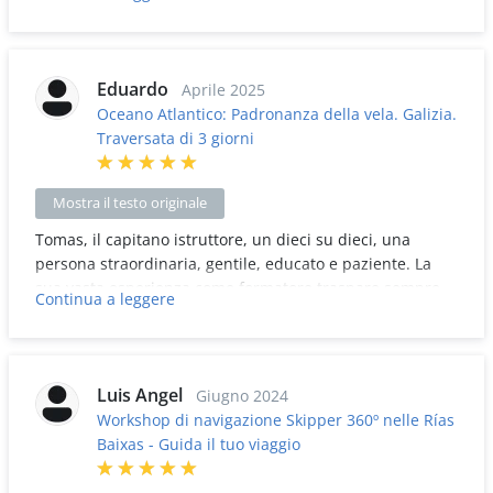
dagli altri, incentrato sulle manovre in porto,
preparazione della barca prima della partenza, manovre
in acqua, assetto delle vele,...
Eduardo
Aprile 2025
Oceano Atlantico: Padronanza della vela. Galizia.
Traversata di 3 giorni
Mostra il testo originale
Tomas, il capitano istruttore, un dieci su dieci, una
persona straordinaria, gentile, educato e paziente. La
sua vasta esperienza come formatore traspare sempre.
Continua a leggere
Spiega in dettaglio tutte le domande che potrebbero
sorgere. Marinaio esperto con buona conoscenza
dell'ambiente, barca in perfette condizioni.
Luis Angel
Giugno 2024
Workshop di navigazione Skipper 360º nelle Rías
Baixas - Guida il tuo viaggio