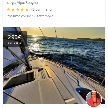
Luogo:
Vigo, Spagna
43 commenti
Prossimo corso: 17 settembre
290€
per posto