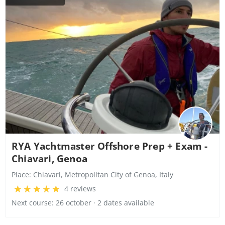
RYA Yachtmaster Offshore Prep + Exam -
Chiavari, Genoa
Place:
Chiavari, Metropolitan City of Genoa, Italy
4 reviews
Next course: 26 october · 2 dates available