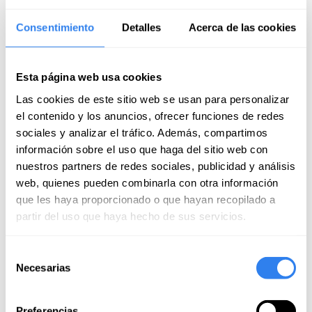
Consentimiento
Detalles
Acerca de las cookies
Cancel free up to 15 days before
Esta página web usa cookies
Yachtmaster Offshore Sail/Motor
Las cookies de este sitio web se usan para personalizar
el contenido y los anuncios, ofrecer funciones de redes
Place:
Roma, RM, Italy
sociales y analizar el tráfico. Además, compartimos
información sobre el uso que haga del sitio web con
nuestros partners de redes sociales, publicidad y análisis
web, quienes pueden combinarla con otra información
que les haya proporcionado o que hayan recopilado a
partir del uso que haya hecho de sus servicios.
Next plans
Selección
All provinces
Necesarias
de
consentimiento
Preferencias
Place
Start
Price