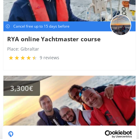
Cancel free up to 15 days before
RYA online Yachtmaster course
Place:
Gibraltar
9 reviews
3,300€