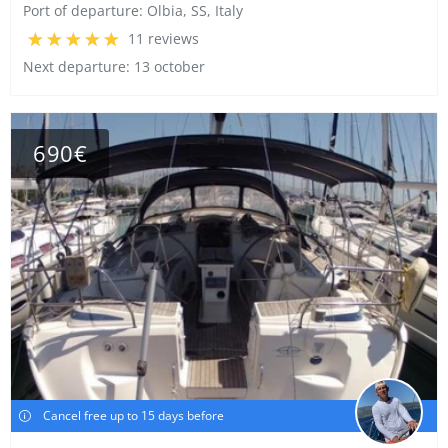
Port of departure:
Olbia, SS, Italy
11 reviews
Next departure: 13 october
690€
Cancel free up to 15 days before