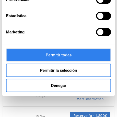
Estadística
Reserve for 690€
28 Sep
Barcelona
6 days
More information
Marketing
Reserve for 690€
5 Oct
Barcelona
6 days
More information
Permitir todas
Reserve for 1,199€
5 Oct
Baiona
Permitir la selección
7 days
More information
Denegar
Reserve for 1,250€
12 Oct
Barcelona
5 days
More information
Reserve for 1,800€
13 Oct