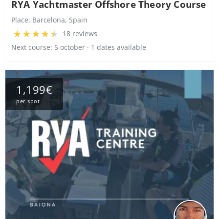
RYA Yachtmaster Offshore Theory Course
Place:
Barcelona, Spain
18 reviews
Next course: 5 october · 1 dates available
1,199€
per spot